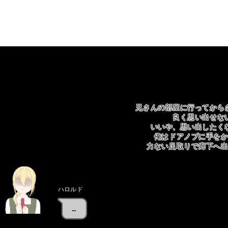
兄さんの部屋に行ってから
良く思い出せな
いいや、思い出したく
俺はドアノブに手を
力ない足取りで廊下へ
ハロルド
…