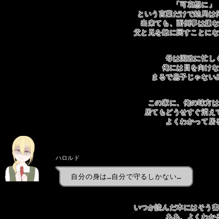
「可哀想に」
という言葉だけで結局は
出来ても、面倒事は嫌
父と兄を敵に回すことに
母は国政に忙し
俺には目を向け
まるで息子じゃない
この家に、俺の味方
居てもどうせすぐ消え
よくわかって居
ハロルド
自分の身は…自分で守るしかない…
いつか読んだ本にはそう
ああ、よくわか