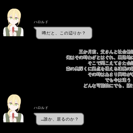
ハロルド
噂だと、この辺りか？
三か月前、父さんと社会勉
俺はその時わざとはぐれ、裏路地
そこで聞こえてきた会
森の奥深くに拠点を構える凄腕の
その時はあまり興味が
でも今は違う
どんな可能性にでも、賭
ハロルド
…誰か、居るのか？