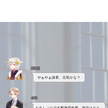
釈迦堂
やぁやぁ諸君、元気かな？
小絹
お久しぶりです釈迦堂先輩。就活はどう