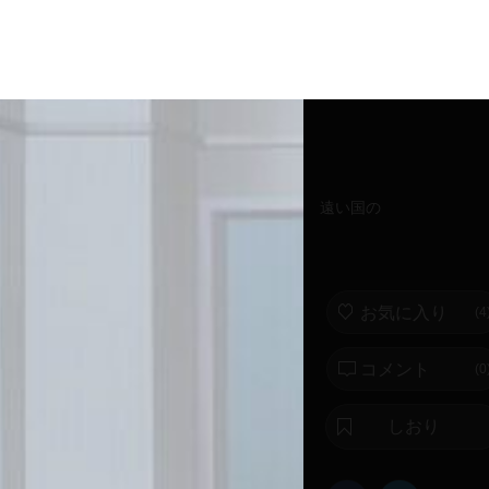
遠い国の
お気に入り
(
4
コメント
(0
しおり