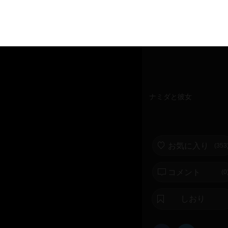
ナミダと彼女
お気に入り
(
353
コメント
(0
しおり