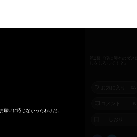
第2幕『僕に脚本のダメ
しをしろって！？』
お気に入り
(
15
コメント
(0
お願いに応じなかったわけだ。
しおり