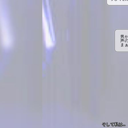
男
声
ま
そして私は…