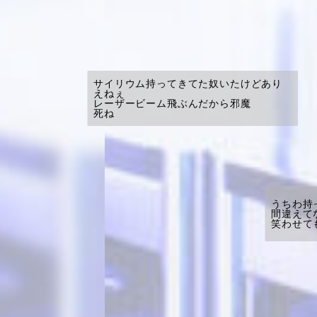
サイリウム持ってきてた奴いたけどあり
えねぇ
レーザービーム飛ぶんだから邪魔
死ね
うちわ持
間違えて
笑わせて