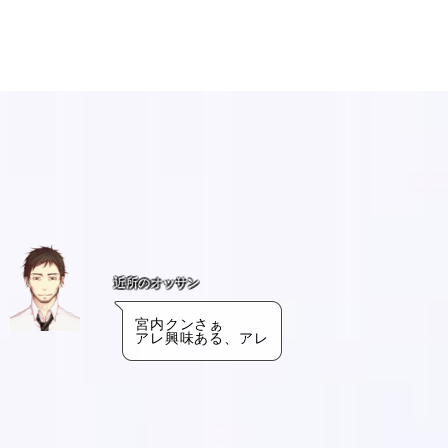
近所のオッサン
宮内クンさぁ
アレ興味ある、アレ