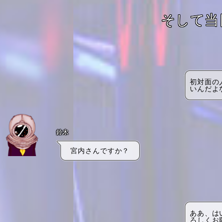
そして当
初対面の
いんだよ
鈴木
宮内さんですか？
ああ、は
ろしくお