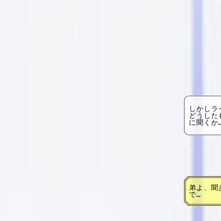
しかしラ
どうした
に聞くか
弟よ、聞
で…