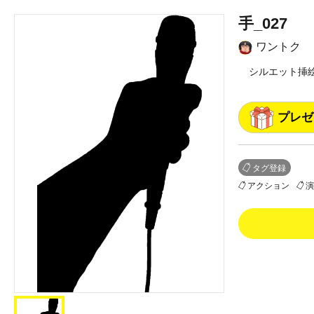
手_027
ワントク
シルエット挿
プレゼ
タグ登録
アクション
演
0