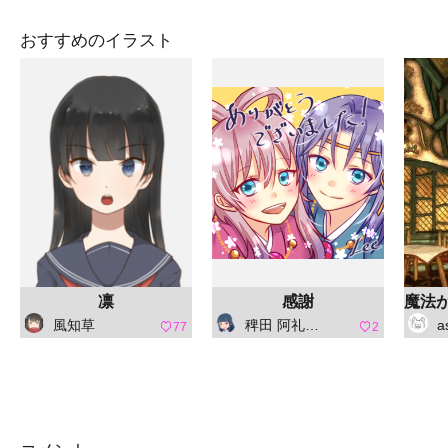
おすすめのイラスト
凛
感謝
風知草
稗田 阿礼（ひえだ あれ）
a
77
2