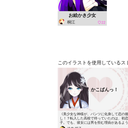
お絵かき少女
桐江
22
このイラストを使用しているス
かこぱんっ！
《美少女な神様が、パンツに化身して恋の
し！？転入した高校で待っていたのは、初
子。でも、彼女には男を拒む理由があるよ
で…？》