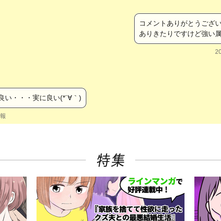
コメントありがとうござ
ありきたりですけど強い
20
い・・・実に良い(*´∀｀)
報