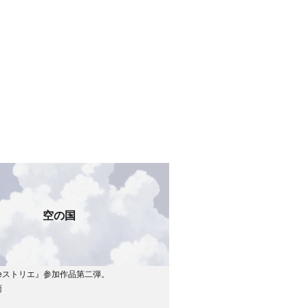
空の国
eストリエ』参加作品第二弾。
雨