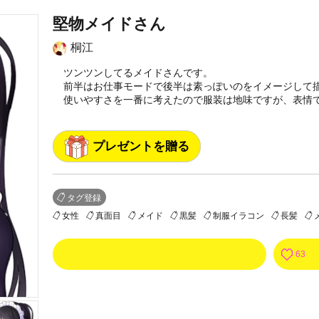
堅物メイドさん
桐江
ツンツンしてるメイドさんです。
前半はお仕事モードで後半は素っぽいのをイメージして
使いやすさを一番に考えたので服装は地味ですが、表情
プレゼントを贈る
タグ登録
女性
真面目
メイド
黒髪
制服イラコン
長髪
3
63