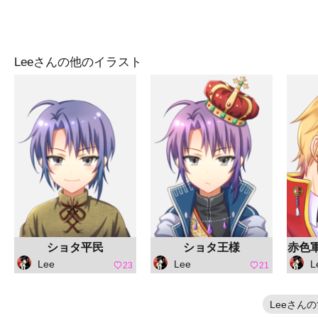
Leeさんの他のイラスト
ショタ平民
ショタ王様
赤色軍
Lee
Lee
L
23
21
Leeさん