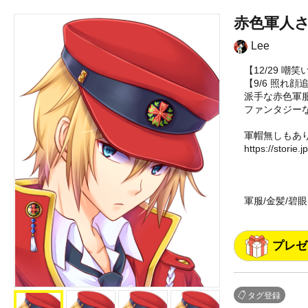
赤色軍人
Lee
【12/29 
【9/6 照れ顔
派手な赤色軍
ファンタジー
軍帽無しもあ
https://storie.j
軍服/金髪/碧眼
プレゼ
タグ登録