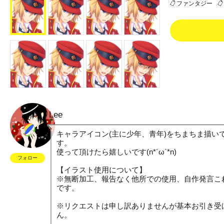
ファンタジー
3
Lee
キャラアイコン(主に少年、青年)をちまちま描い
す。
使って頂けたら嬉しいです(n*´ω`*n)
フォロー
【イラスト使用について】
※無断加工、報告なく他所での使用、自作発言こ
です。
※リクエストは申し訳ありませんが基本お引き受
ん。