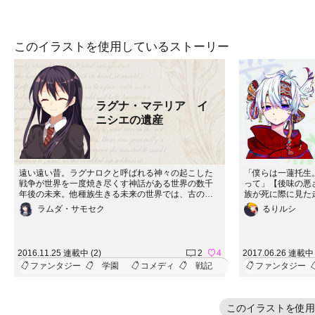
このイラストを使用しているストーリー
ラグナ・マテリア イ
ニシエの遺産
遠い遠い昔。ラグナロクと呼ばれる神々の起こした
「僕らは一蓮托生
戦争が世界を一度焼き尽くす神話がある世界の数千
って」【後味の悪さ
年後の未来。他種族生きる未来の世界では、古の遺
族が死に際に見た
産を求める争いが始まっていた。名を『ラグナ・マ
場人物、シルフの
ラムダ・サモセク
るりルシ
テリア』。ラグナロクに使われた、兵器たちの総
がいてもバッドエ
称。子供でありながら『ラグナ・マテリア』所有者
悪さをご提供しま
達が集まる魔法学園でも小さな戦争は起きていた。
ん。プレ公開予定
多くの兵器を持つことはステータスとなった学園
す。したら奇跡で
2016.11.25 連載中 (2)
2
4
2017.06.26 連載中 
で、多量の兵器を所有する一人の少女の、お宝を廻
ら頂きました！ありがと
ファンタジー
学園
コメディ
戦記
ファンタジー
る学園戦争の幕は既に上がっていた。
このイラストを使用