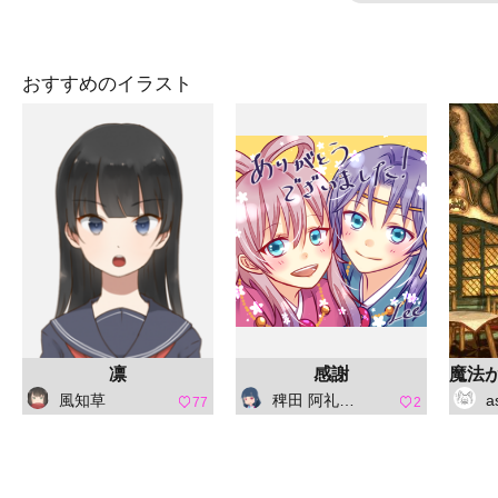
おすすめのイラスト
凛
感謝
風知草
稗田 阿礼（ひえだ あれ）
a
77
2