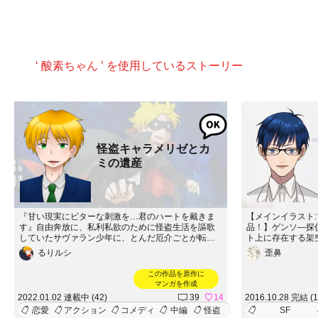
‘ 酸素ちゃん ’ を使用しているストーリー
怪盗キャラメリゼとカ
ミの遺産
『甘い現実にビターな刺激を…君のハートを戴きま
【メインイラスト
す』自由奔放に、私利私欲のために怪盗生活を謳歌
品！】ゲンソ―探
していたサヴァラン少年に、とんだ厄介ごとが転が
ト上に存在
り込んできた…！！！やだ！！俺はそんな面倒なこ
るりルシ
歪鼻
と絶対に「人の役に立てるって素晴らしいですよ
※この物語はフ
ね…あなたと違って」……やってやろうじゃん本格
体とは一切関係あ
この作品を原作に
怪盗ってモンをよぉ！！！！ってテンションの残念
マンガを作成
系イケメンの話です。エンドは3つ作る気です。追記
2022.01.02 連載中 (42)
39
14
2016.10.28 完結 (1
ウソ。増えそう。
恋愛
アクション
コメディ
中編
怪盗
SF