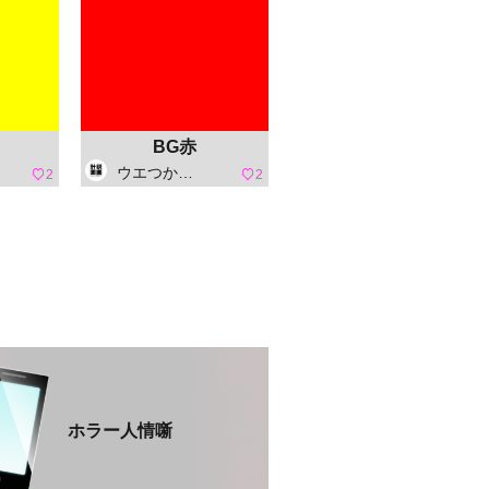
BG赤
ウエつかさ(鋭画計画)
2
2
ホラー人情噺