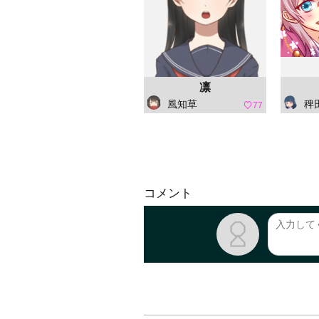
凛
風知草
稗田 阿
77
コメント