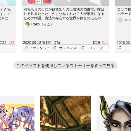
に引き篭
引篭もりの少女が目覚めたのは魔法の図書棺と呼ば
会話で
です。※
れる世界だった。少しひねくれた二人が家族になる
ホラー
続きにな
ための物語。魔法の存在する世界が舞台のほんのり
chi
ジョンに
サスペンスです。※完結済の「エルカの図書棺」の
Roko（ろこ）
せん。★
リメイク版です。★ノベルアップ＋にて加筆修正版
図書棺～
『エルカの図書棺～引篭もりの魔女の物語～』を投
）★
稿中です★
2
3
2020.09.12 連載中 (76)
9
4
2018.03
ファンタジー
サスペンス
リメイク
このイラストを使用しているストーリーをすべて見る