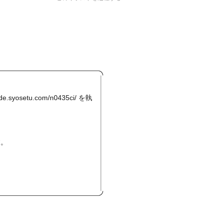
ode.syosetu.com/n0435ci/
を執
す。
。