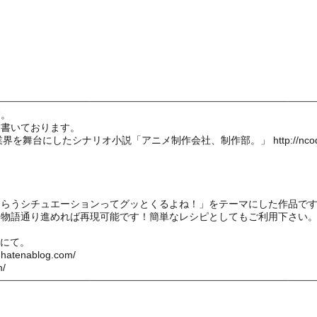
す。
を書いております。
業界を舞台にしたシナリオ小説「アニメ制作会社、制作部。」
http://nc
。
もらうシチュエーションってグッとくるよね！」をテーマにした作品で
、物語通り進めれば再現可能です！簡単なレシピとしてもご利用下さい
erにて。
t.hatenablog.com/
m/