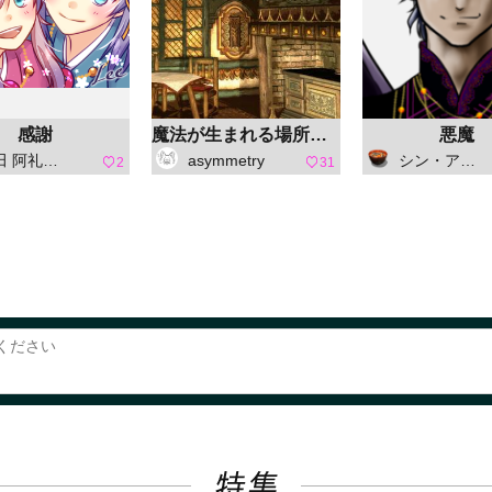
感謝
魔法が生まれる場所（明）
悪魔
礼（ひえだ あれ）
asymmetry
シン・アスカセラ
2
31