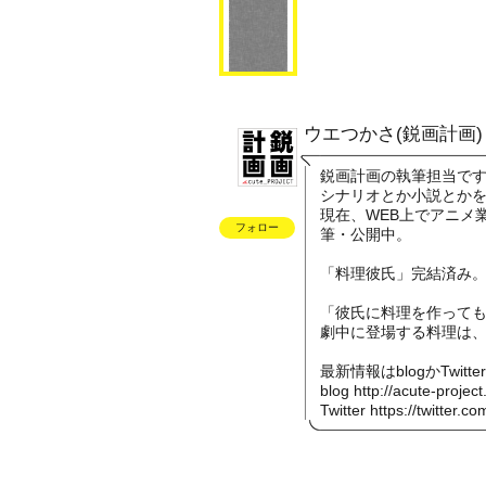
ウエつかさ(鋭画計画)
鋭画計画の執筆担当で
シナリオとか小説とか
現在、WEB上でアニメ
フォロー
筆・公開中。
「料理彼氏」完結済み
「彼氏に料理を作って
劇中に登場する料理は
最新情報はblogかTwitt
blog
http://acute-projec
Twitter
https://twitter.co