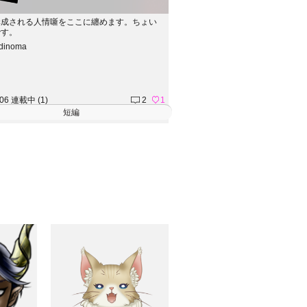
構成される人情噺をここに纏めます。ちょい
です。
ldinoma
.06 連載中 (1)
2
1
短編