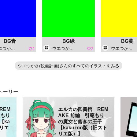
BG青
BG緑
BG黄
さ(鋭画計画)
ウエつかさ(鋭画計画)
ウエつかさ(鋭画計画)
2
2
ウエつかさ(鋭画計画)さんのすべてのイラストをみる
トーリー
REM
エルカの図書棺 REM
篭もり
AKE 前編 引篭もり
【ka
の魔女と俯きの王子
トリエ
【kakuzoo版（旧スト
リエ版）】