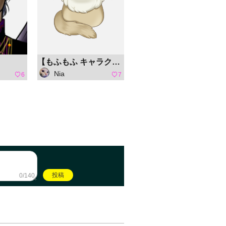
【もふもふ キャラクターコンテスト】チビ猫 にゃんもふ
Nia
6
7
0/140