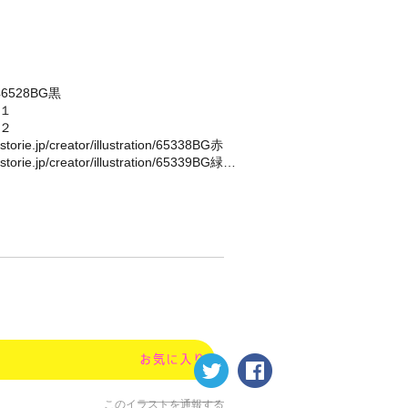
n/46528BG黒
の１
の２
storie.jp/creator/illustration/65338BG赤
/storie.jp/creator/illustration/65339BG緑…
このイラストを通報する