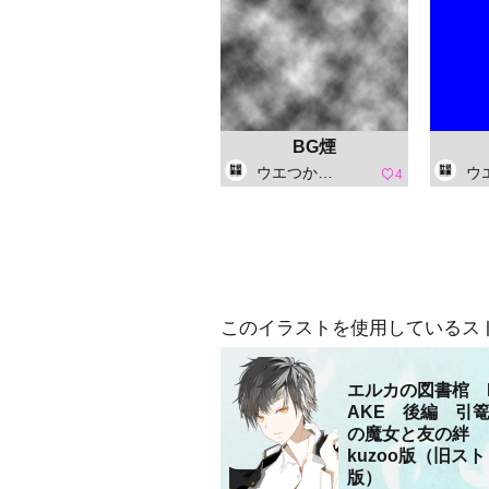
BG煙
ウエつかさ(鋭画計画)
ウエつか
4
このイラストを使用しているス
エルカの図書棺 
AKE 後編 引
の魔女と友の絆 
kuzoo版（旧ス
版）