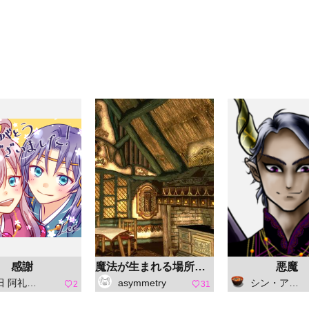
感謝
魔法が生まれる場所（明）
悪魔
礼（ひえだ あれ）
asymmetry
シン・アスカセラ
2
31