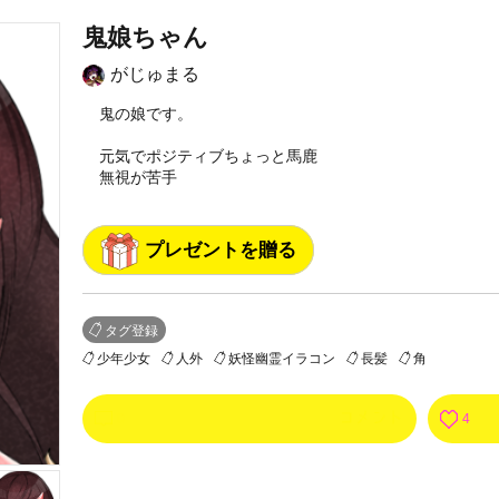
鬼娘ちゃん
がじゅまる
鬼の娘です。
元気でポジティブちょっと馬鹿
無視が苦手
プレゼントを贈る
タグ登録
少年少女
人外
妖怪幽霊イラコン
長髪
角
0
4