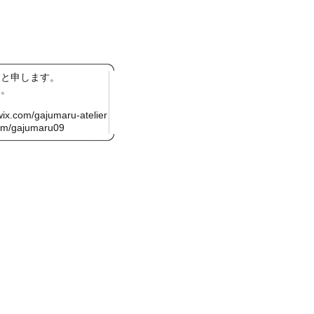
ると申します。
す。
wix.com/gajumaru-atelier
.com/gajumaru09