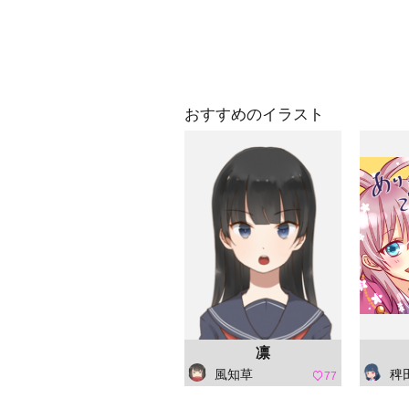
おすすめのイラスト
凛
風知草
稗田 阿
77