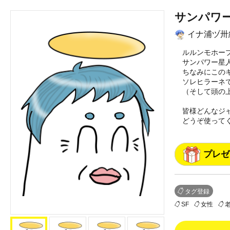
サンパワ
イナ浦ヅ卅
ルルンモホー
サンパワー星
ちなみにこの
ソレヒラーネ
（そして頭の
皆様どんなジ
どうぞ使って
プレゼ
タグ登録
SF
女性