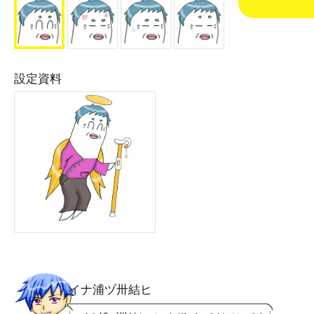
0
設定資料
イナ浦ヅ卅結ヒ