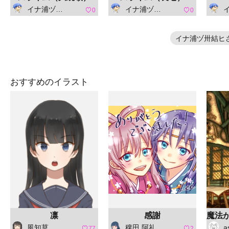
イナ浦ヅ卅結ヒ
イナ浦ヅ卅結ヒ
イ
0
0
イナ浦ヅ卅結ヒ
おすすめのイラスト
凛
感謝
風知草
稗田 阿礼（ひえだ あれ）
a
77
2