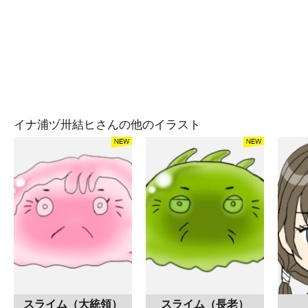
イナ浦ヅ卅結ヒさんの他のイラスト
スライム（大統領）
スライム（長老）