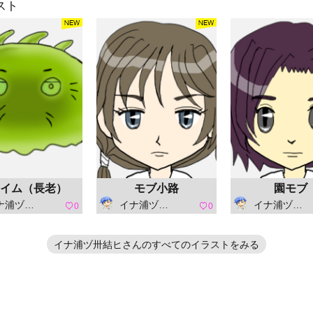
スト
イム（長老）
モブ小路
園モブ
浦ヅ卅結ヒ
イナ浦ヅ卅結ヒ
イナ浦ヅ卅結ヒ
0
0
イナ浦ヅ卅結ヒさんのすべてのイラストをみる