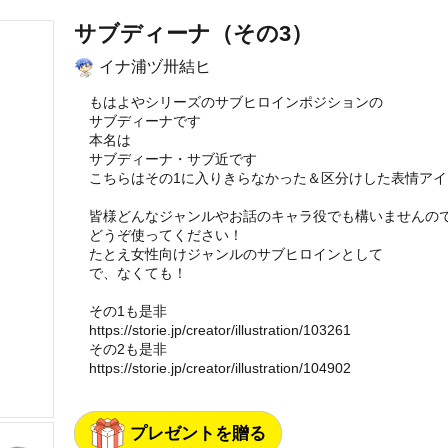
サブディーナ（その3）
イナ浦ヅ卅結ヒ
もはよやシリーズのサブヒロインポジションの
サブディーナです
本名は
サブディーナ・サブ近です
こちらはその1に入りきらなかった＆区分けした表情アイ
皆様どんなジャンルやお話のキャラ役でも構いませんの
どうぞ使ってください！
たとえ女性向けジャンルのサブヒロインとして
で、なくても！
その1も是非
https://storie.jp/creator/illustration/103261
その2も是非
https://storie.jp/creator/illustration/104902
プレゼントを贈る