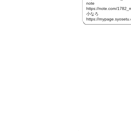
note
https://note.com/1782_
小なろ
https://mypage.syosetu