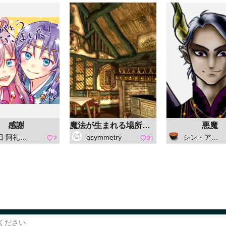
感謝
魔法が生まれる場所（明）
悪魔
礼（ひえだ あれ）
asymmetry
シン・アスカセラ
2
31