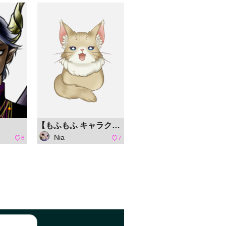
【もふもふ キャラクターコンテスト】チビ猫 にゃんもふ
Nia
6
7