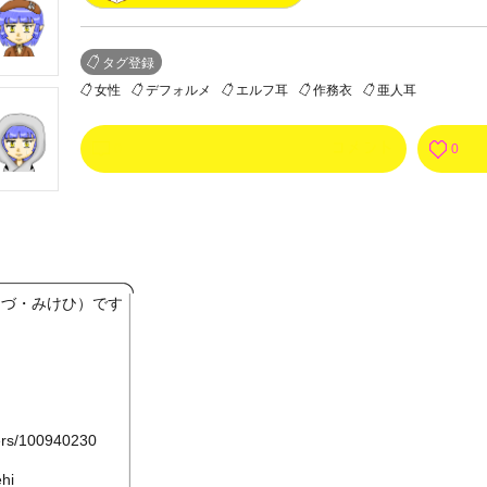
タグ登録
女性
デフォルメ
エルフ耳
作務衣
亜人耳
0
0
ほづ・みけひ）です
sers/100940230
hi