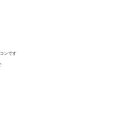
コンです
で