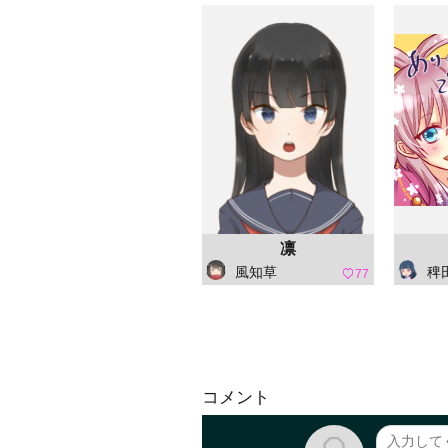
凛
風知草
稗田 阿
77
コメント