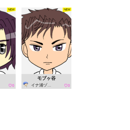
モブヶ谷
イナ浦ヅ卅結ヒ
0
0