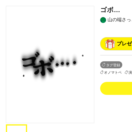
ゴボ…
山の端さっ
プレゼ
タグ登録
オノマトペ
演
0