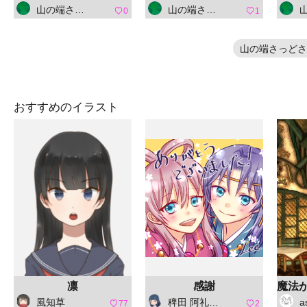
山の端さっど
山の端さっど
山
0
1
山の端さっどさ
おすすめのイラスト
凛
感謝
風知草
稗田 阿礼（ひえだ あれ）
a
77
2