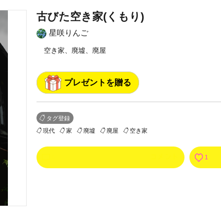
古びた空き家(くもり)
星咲りんご
空き家、廃墟、廃屋
プレゼントを贈る
タグ登録
現代
家
廃墟
廃屋
空き家
0
1