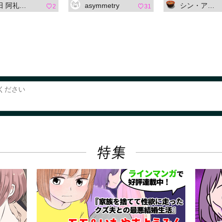
礼（ひえだ あれ）
asymmetry
シン・アスカセラ
2
31