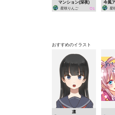
マンション(深夜)
今風ア
星咲りんご
星
1
おすすめのイラスト
凛