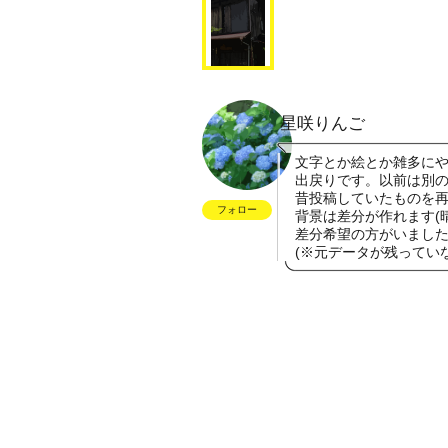
星咲りんご
文字とか絵とか雑多に
出戻りです。以前は別
昔投稿していたものを
フォロー
背景は差分が作れます(
差分希望の方がいましたら
(※元データが残ってい