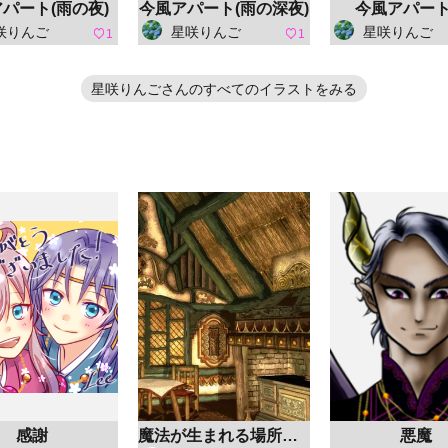
パート(雨の夜)
今風アパート(雨の深夜)
今風アパート
咲りんご
星咲りんご
星咲りんご
1
1
星咲りんごさんのすべてのイラストをみる
感謝
魔法が生まれる場所（明）
悪魔