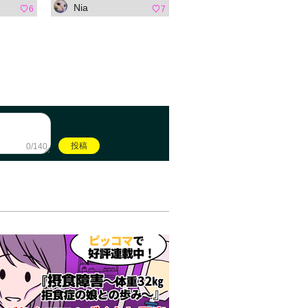
Nia
6
7
0/140