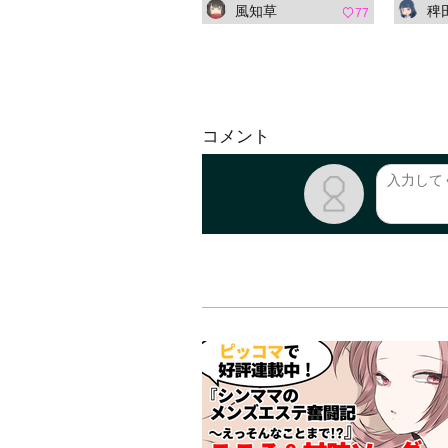
風知草
稗田 阿
77
コメント