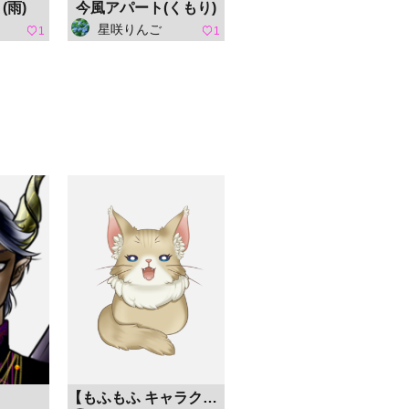
(雨)
今風アパート(くもり)
星咲りんご
1
1
【もふもふ キャラクターコンテスト】チビ猫 にゃんもふ