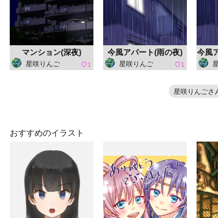
マンション(深夜)
今風アパート(雨の夜)
今風ア
星咲りんご
星咲りんご
1
1
星咲りんごさ
おすすめのイラスト