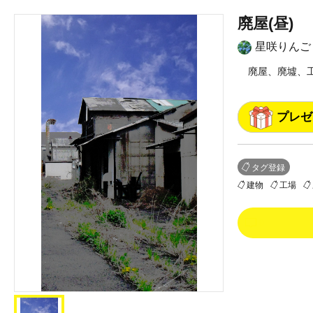
廃屋(昼)
星咲りんご
廃屋、廃墟、
プレゼ
タグ登録
建物
工場
0