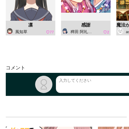
凛
感謝
風知草
稗田 阿礼（ひえだ あれ）
a
77
2
コメント