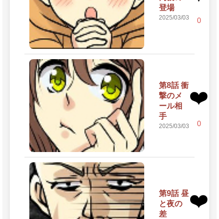
登場
2025/03/03
0
第8話 衝
❤️
撃のメ
ール相
手
0
2025/03/03
第9話 昼
❤️
と夜の
差