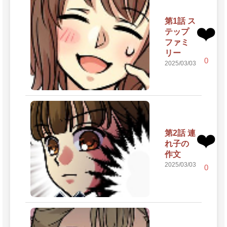
第1話 ス
❤️
テップ
ファミ
リー
0
2025/03/03
第2話 連
❤️
れ子の
作文
2025/03/03
0