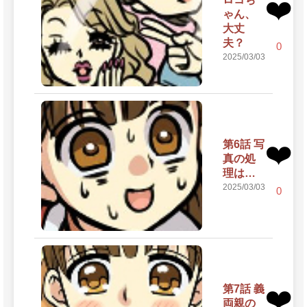
❤️
ゃん、
大丈
夫？
0
2025/03/03
第6話 写
❤️
真の処
理は…
2025/03/03
0
第7話 義
❤️
両親の