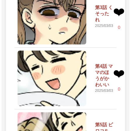
第3話 く
❤️
そった
れ
2025/03/03
0
第4話 マ
❤️
マのほ
うがか
わいい
0
2025/03/03
第5話 ピ
ロコち