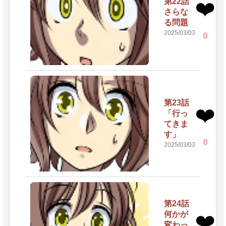
第22話
❤️
さらな
る問題
2025/03/03
0
第23話
❤️
「行っ
てきま
す」
0
2025/03/03
第24話
何かが
❤️
変わっ