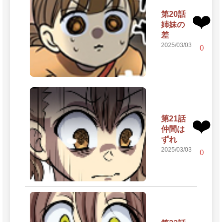
第20話
❤️
姉妹の
差
2025/03/03
0
第21話
❤️
仲間は
ずれ
2025/03/03
0