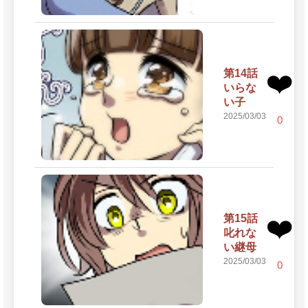
第14話
❤️
いらな
い子
2025/03/03
0
第15話
❤️
叱れな
い継母
2025/03/03
0