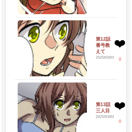
第12話
❤️
番号教
えて
2025/03/03
0
❤️
第13話
三人目
2025/03/03
0