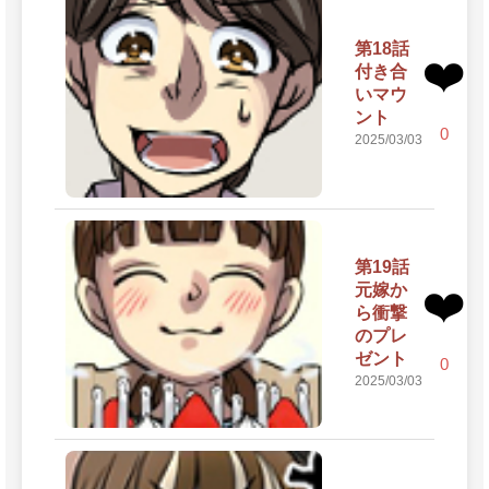
第18話
❤️
付き合
いマウ
ント
0
2025/03/03
第19話
元嫁か
❤️
ら衝撃
のプレ
ゼント
0
2025/03/03