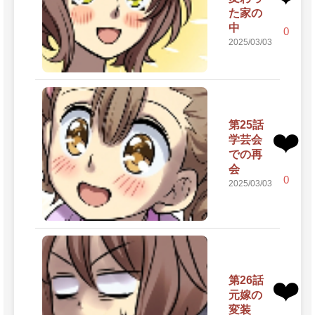
た家の
中
0
2025/03/03
第25話
❤️
学芸会
での再
会
0
2025/03/03
第26話
❤️
元嫁の
変装