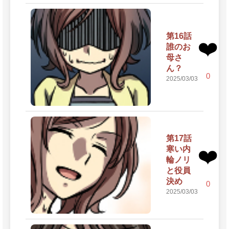
第16話
❤️
誰のお
母さ
ん？
0
2025/03/03
第17話
寒い内
❤️
輪ノリ
と役員
決め
0
2025/03/03