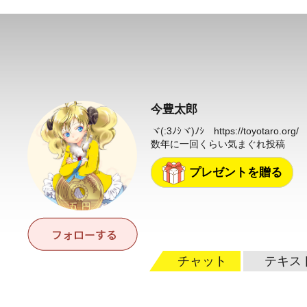
今豊太郎
ヾ(:3ﾉｼヾ)ﾉｼ
https://toyotaro.org/
数年に一回くらい気まぐれ投稿
プレゼントを贈る
チャット
テキス