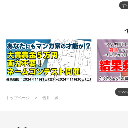
す
すべ
トップページ
告井 凪