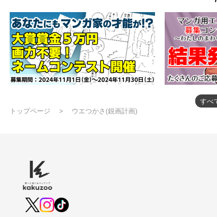
すべ
トップページ
ウエつかさ(鋭画計画)