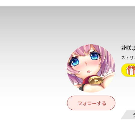
花咲
ストリ