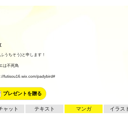
草
(ふうちそう)と申します！
エは不死鳥
p://futisou16.wix.com/padybird#
プレゼントを贈る
チャット
テキスト
マンガ
イラス