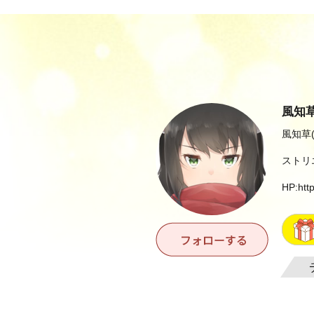
風知
風知草
ストリ
HP:
htt