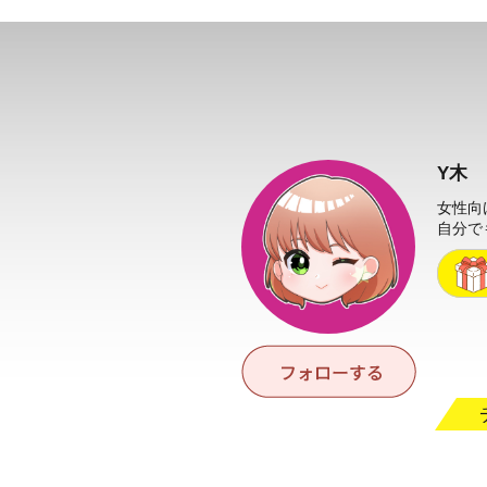
Y木
女性向
自分で