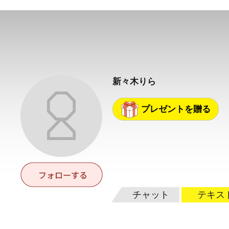
新々木りら
プレゼントを贈る
チャット
テキス