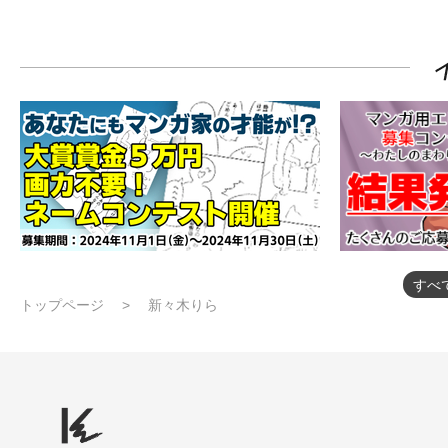
すべ
トップページ
新々木りら