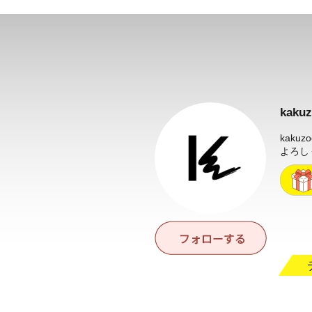
kak
kaku
よろし