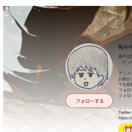
拓斗
超不定
...
アニメ
お絵か
でも投
フォロ
フォロ
＿＿＿
Twitter
https:/