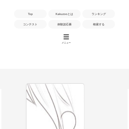
Top
Kakuzooとは
ランキング
コンテスト
体験談応募
検索する
メニュー