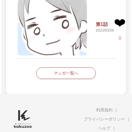
❤️
第1話
2022/03/26
0
マンガ一覧へ
利用規約
プライバシーポリシー
ヘルプ