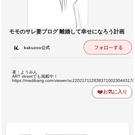
モモのサレ妻ブログ 離婚して幸せになろう計画
kakuzoo公式
著：ようみん
ART streetでも掲載中！
https://medibang.com/viewer/sc2202171128383710023044317/
❤️
お気に入り