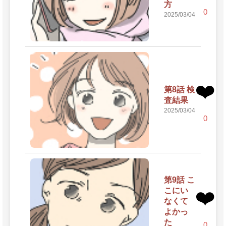
方
0
2025/03/04
❤️
第8話 検
査結果
2025/03/04
0
第9話 こ
こにい
❤️
なくて
よかっ
た
0