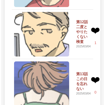
第12話
二度と
❤️
やりた
くない
検査
1
2025/03/04
第13話
❤️
この日
を忘れ
ない
0
2025/03/04