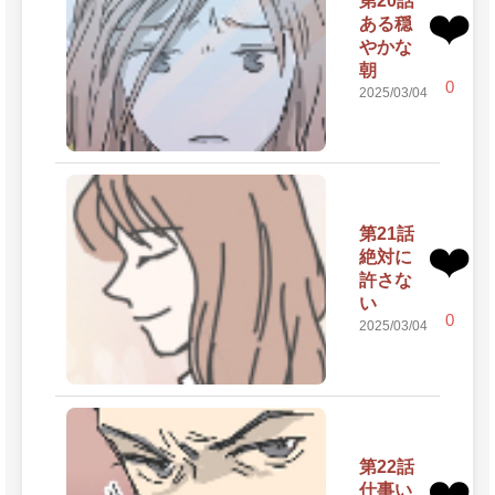
第20話
❤️
ある穏
やかな
朝
0
2025/03/04
第21話
❤️
絶対に
許さな
い
0
2025/03/04
第22話
❤️
仕事い