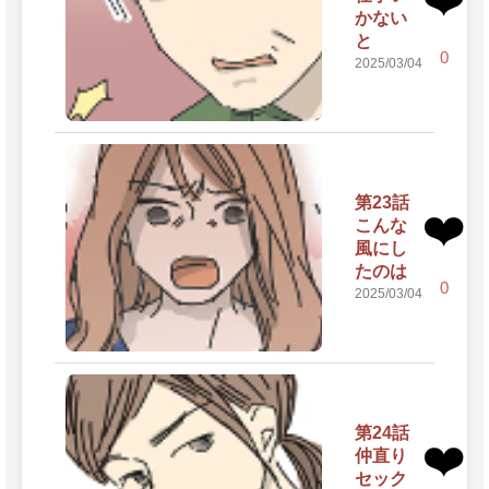
かない
と
0
2025/03/04
第23話
❤️
こんな
風にし
たのは
0
2025/03/04
第24話
❤️
仲直り
セック