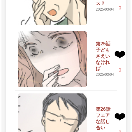
ス？
0
2025/03/04
第25話
子ども
❤️
さえい
なけれ
ば
0
2025/03/04
第26話
❤️
フェア
な話し
合い