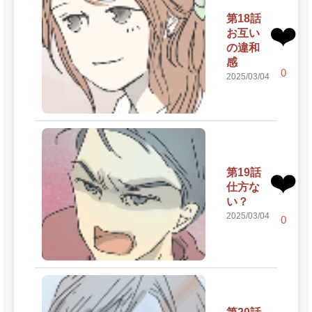
第18話
❤️
お互い
の違和
感
0
2025/03/04
第19話
❤️
仕方な
い？
2025/03/04
0