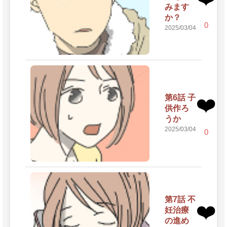
みます
か？
0
2025/03/04
第6話 子
❤️
供作ろ
うか
2025/03/04
0
第7話 不
❤️
妊治療
の進め