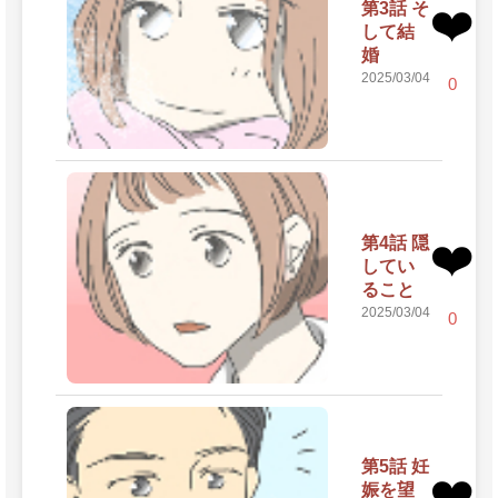
第3話 そ
❤️
して結
婚
2025/03/04
0
第4話 隠
❤️
してい
ること
2025/03/04
0
第5話 妊
❤️
娠を望