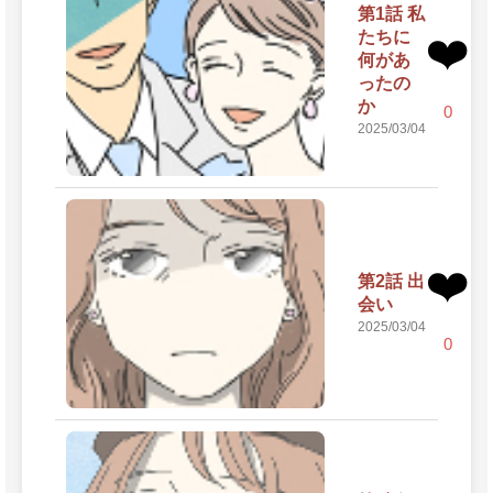
第1話 私
たちに
❤️
何があ
ったの
か
0
2025/03/04
❤️
第2話 出
会い
2025/03/04
0