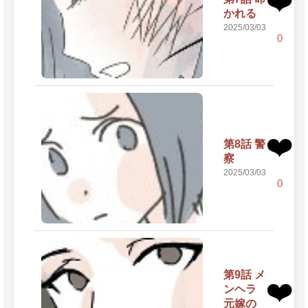
❤️
かれる
2025/03/03
0
❤️
第8話 警
察
2025/03/03
0
第9話 メ
❤️
ンヘラ
元嫁の