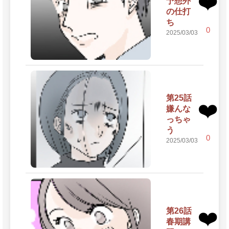
❤️
予想外
の仕打
ち
0
2025/03/03
第25話
❤️
嫌んな
っちゃ
う
0
2025/03/03
第26話
❤️
春期講