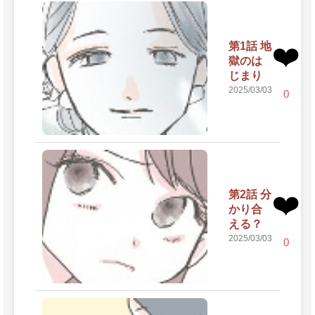
第1話 地
❤️
獄のは
じまり
2025/03/03
0
第2話 分
❤️
かり合
える？
2025/03/03
0