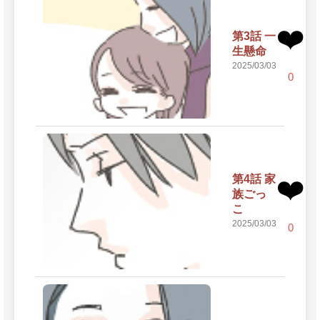
❤️
第3話 一
生懸命
2025/03/03
0
第4話 家
❤️
族ごっ
こ
2025/03/03
0