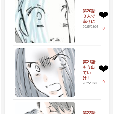
第20話
❤️
３人で
幸せに
2025/03/03
0
第21話
❤️
もう出
てい
け！
0
2025/03/03
第22話