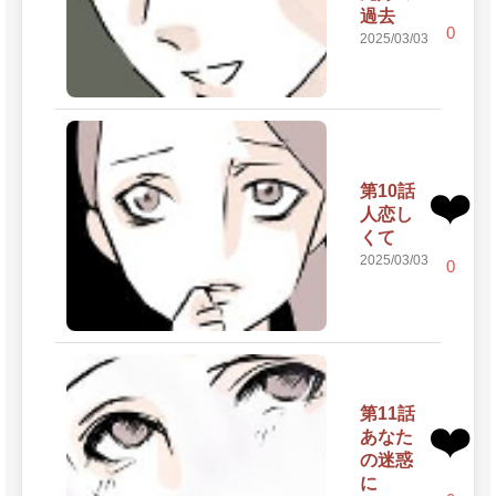
過去
0
2025/03/03
第10話
❤️
人恋し
くて
2025/03/03
0
第11話
❤️
あなた
の迷惑
に