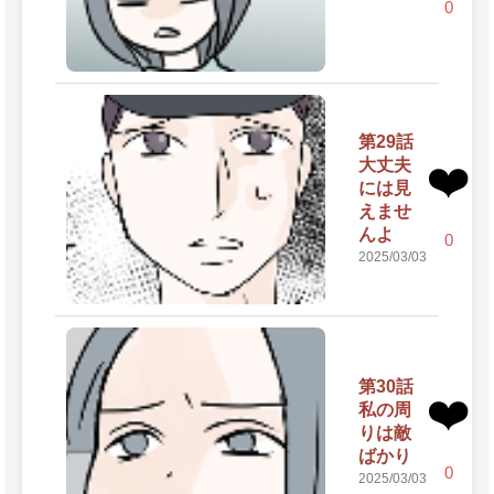
0
第29話
大丈夫
❤️
には見
えませ
んよ
0
2025/03/03
第30話
❤️
私の周
りは敵
ばかり
0
2025/03/03