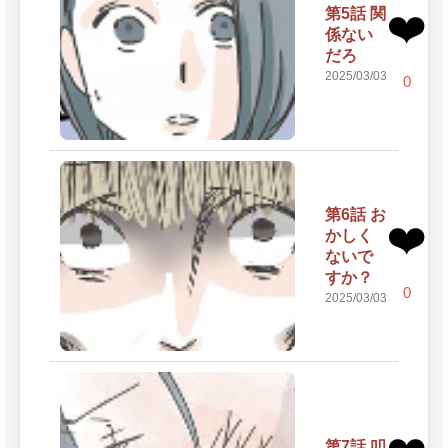
第5話 関
❤️
係ない
だろ
2025/03/03
0
第6話 お
❤️
かしく
ないで
すか？
0
2025/03/03
第7話 叩