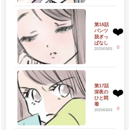
第16話
❤️
パンツ
脱ぎっ
ぱなし
0
2025/03/03
第17話
❤️
深夜の
ひと悶
着
0
2025/03/03