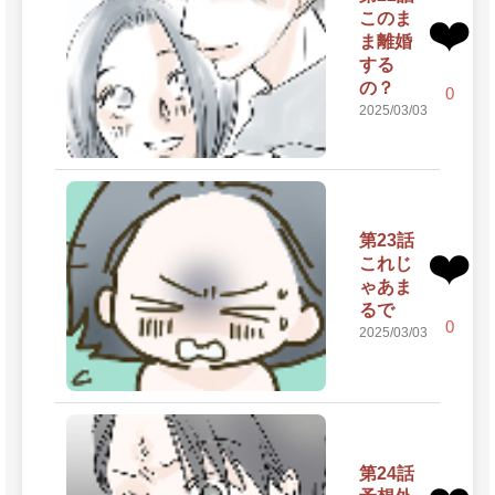
このま
❤️
ま離婚
する
の？
0
2025/03/03
第23話
❤️
これじ
ゃあま
るで
0
2025/03/03
第24話