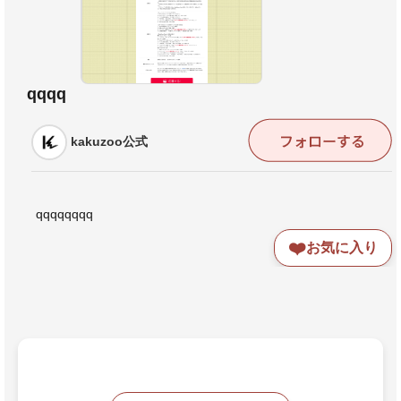
qqqq
kakuzoo公式
qqqqqqqq
❤️
お気に入り