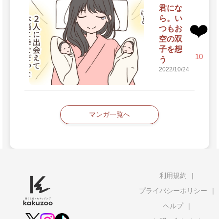
君にな
ら。い
❤️
つもお
空の双
子を想
10
う
2022/10/24
マンガ一覧へ
利用規約
プライバシーポリシー
ヘルプ