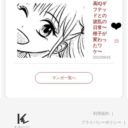
高IQギ
フテッ
ドとの
波乱の
❤️
日常〜
桜子が
変わっ
15
たワ
ケ〜
2022/09/16
マンガ一覧へ
利用規約
プライバシーポリシー