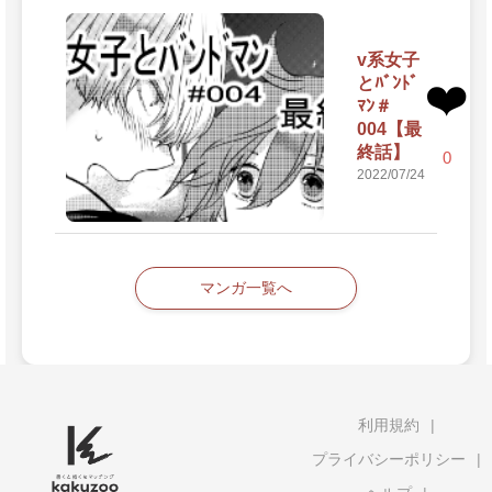
v系女子
とﾊﾞﾝﾄﾞ
❤️
ﾏﾝ＃
004【最
終話】
0
2022/07/24
マンガ一覧へ
利用規約
プライバシーポリシー