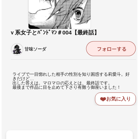
ｖ系女子とﾊﾞﾝﾄﾞﾏﾝ＃004【最終話】
甘味ソーダ
ライブで一目惚れした相手の性別を知り困惑する莉愛斗。好
きだけど…
出した答えは。マロマロの応えとは、最終話です。
最後まで作品に目を止めて下さり有難う御座いました！
❤️
お気に入り