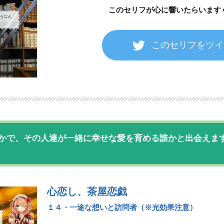
このセリフが心に響いたら
います
このセリフをツイ
かで、その人達が一緒に幸せな愛を育める誰かと出会えま
心恋し、茶屋恋戯
１４・一途な想いと訪問者（※光効果注意）