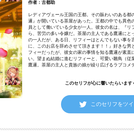
作者：古都助
レディアヴェール王国の王都。その賑わいのある都
邏』が開いている茶屋があった。王都の中でも異色
員として働いている少女が一人。彼女の名は、『リ
ら、苦労の多い令嬢だ。茶屋の主人である鷹邏にと
の一人だが、ある日、リフィーはとんでもない事を
に、このお店を辞めさせて頂きます！！』好きな男
フィーだったが、彼女の家の事情を知る鷹邏が素直
い。望まぬ結婚に進むリフィーと、可愛い雛鳥（従
鷹邏。茶屋の主人と貴族の娘が繰り広げるラブコメ
このセリフが心に響いたら
います
このセリフをツイ