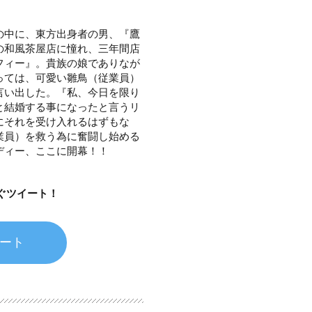
の中に、東方出身者の男、『鷹
の和風茶屋店に憧れ、三年間店
フィー』。貴族の娘でありなが
っては、可愛い雛鳥（従業員）
言い出した。『私、今日を限り
と結婚する事になったと言うリ
にそれを受け入れるはずもな
業員）を救う為に奮闘し始める
ディー、ここに開幕！！
ぐツイート！
ート