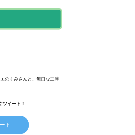
ネエのくみさんと、無口な三津
ぐツイート！
ート