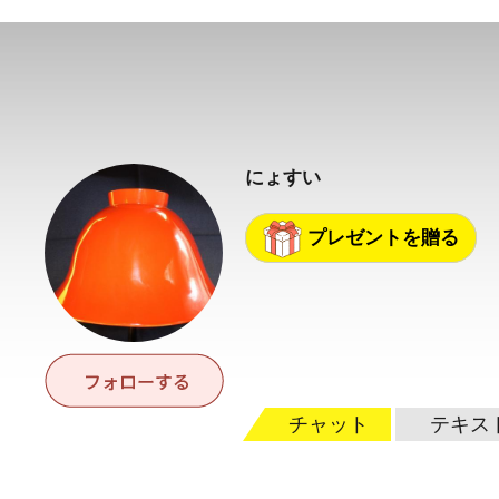
にょすい
プレゼントを贈る
チャット
テキス