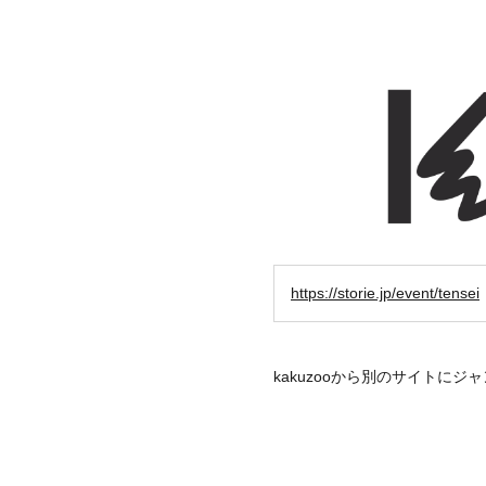
https://storie.jp/event/tensei
kakuzooから別のサイト